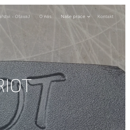
ářství - OtavaJ
O nás
Naše práce
Kontakt
RIOT