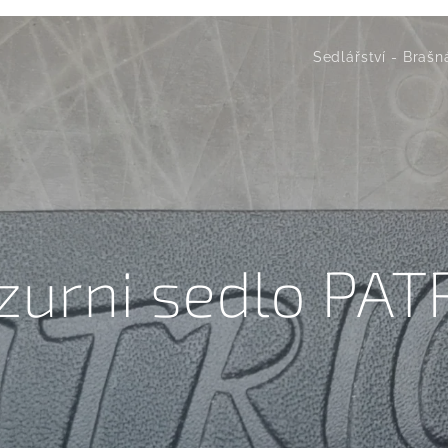
Sedlářství - Brašn
zurni sedlo PAT