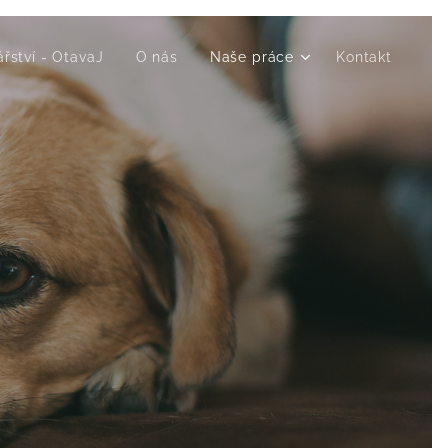
ářství - OtavaJ
O nás
Naše práce
Kontakt