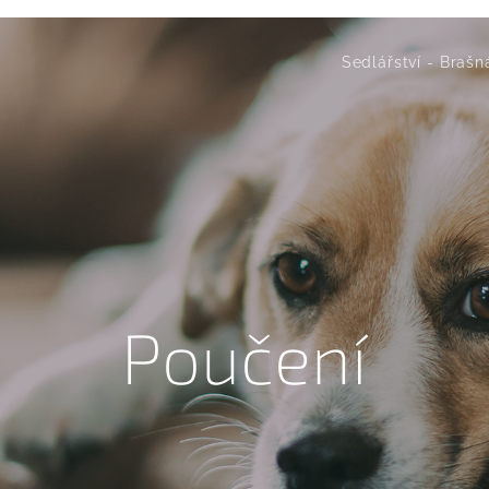
Sedlářství - Brašn
Poučení