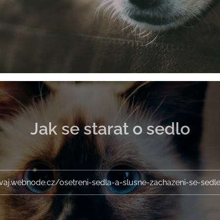
Jak se starat o sedlo
vaj.webnode.cz/osetreni-sedla-a-slusne-zachazeni-se-sed