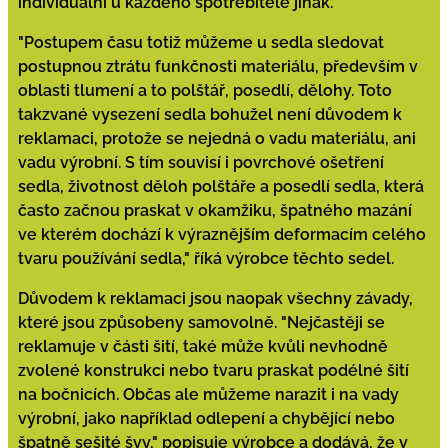
individuální u každého spotřebitele jinak.
"Postupem času totiž můžeme u sedla sledovat
postupnou ztrátu funkčnosti materiálu, především v
oblasti tlumení a to polštář, posedlí, dělohy. Toto
takzvané vysezení sedla bohužel není důvodem k
reklamaci, protože se nejedná o vadu materiálu, ani
vadu výrobní. S tím souvisí i povrchové ošetření
sedla, životnost děloh polštáře a posedlí sedla, která
často začnou praskat v okamžiku, špatného mazání
ve kterém dochází k výraznějším deformacím celého
tvaru používání sedla," říká výrobce těchto sedel.
Důvodem k reklamaci jsou naopak všechny závady,
které jsou způsobeny samovolně. "Nejčastěji se
reklamuje v části šití, také může kvůli nevhodně
zvolené konstrukci nebo tvaru praskat podélné šití
na bočnicích. Občas ale můžeme narazit i na vady
výrobní, jako například odlepení a chybějící nebo
špatně sešité švy," popisuje výrobce a dodává, že v