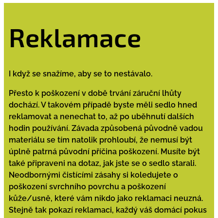
Reklamace
I když se snažíme, aby se to nestávalo.
Přesto k poškození v době trvání záruční lhůty
dochází. V takovém případě byste měli sedlo hned
reklamovat a nenechat to, až po uběhnutí dalších
hodin používání. Závada způsobená původně vadou
materiálu se tím natolik prohloubí, že nemusí být
úplně patrná původní příčina poškození. Musíte být
také připraveni na dotaz, jak jste se o sedlo starali.
Neodbornými čistícími zásahy si koledujete o
poškození svrchního povrchu a poškození
kůže/usně, které vám nikdo jako reklamaci neuzná.
Stejně tak pokazí reklamaci, každý váš domácí pokus