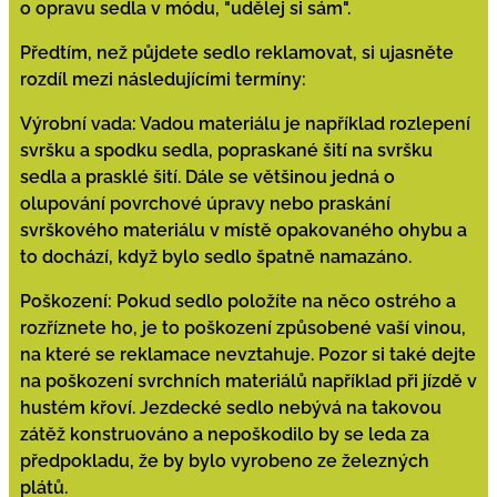
o opravu sedla v módu, "udělej si sám".
Předtím, než půjdete sedlo reklamovat, si ujasněte
rozdíl mezi následujícími termíny:
Výrobní vada: Vadou materiálu je například rozlepení
svršku a spodku sedla, popraskané šití na svršku
sedla a prasklé šití. Dále se většinou jedná o
olupování povrchové úpravy nebo praskání
svrškového materiálu v místě opakovaného ohybu a
to dochází, když bylo sedlo špatně namazáno.
Poškození: Pokud sedlo položíte na něco ostrého a
rozříznete ho, je to poškození způsobené vaší vinou,
na které se reklamace nevztahuje. Pozor si také dejte
na poškození svrchních materiálů například při jízdě v
hustém křoví. Jezdecké sedlo nebývá na takovou
zátěž konstruováno a nepoškodilo by se leda za
předpokladu, že by bylo vyrobeno ze železných
plátů.