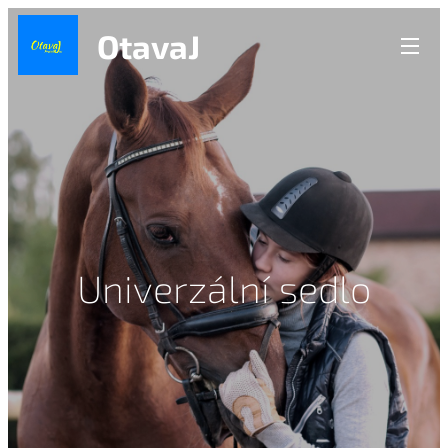
OtavaJ
Univerzální sedlo